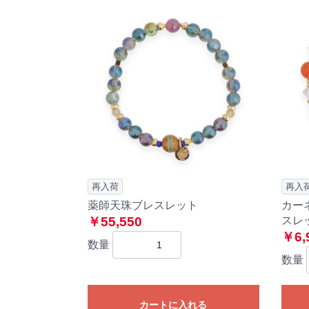
再入荷
再入
薬師天珠ブレスレット
カー
￥55,550
スレ
￥6,
数量
数量
カートに入れる