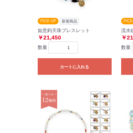
PICK UP
PICK
新着商品
如意鈎天珠ブレスレット
流水
￥21,450
￥21
数量
数量
カートに入れる