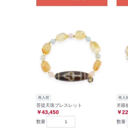
再入荷
再入
菩提天珠ブレスレット
羊眼
￥43,450
￥22
数量
数量