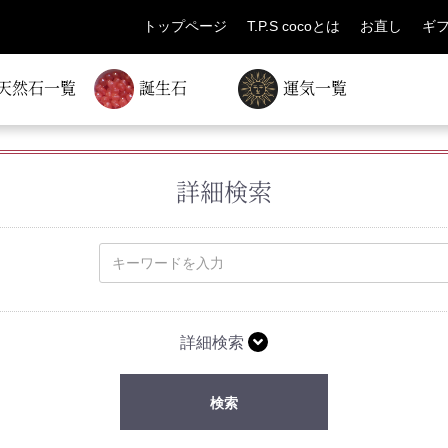
トップページ
T.P.S cocoとは
お直し
ギ
天然石一覧
誕生石
運気一覧
詳細検索
詳細検索
検索