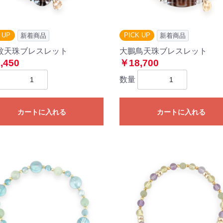
 UP
PICK UP
新着商品
新着商品
紋天珠ブレスレット
大鵬鳥天珠ブレスレット
,450
￥18,700
数量
カートに入れる
カートに入れる