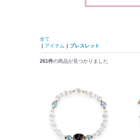
全て
|
アイテム
|
ブレスレット
261件
の商品が見つかりました