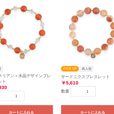
PICK UP
荷
再入荷
ネリアン＋水晶デザインブレ
サードニクスブレスレット
ット
￥5,610
930
数量
カートに入れる
カートに入れる