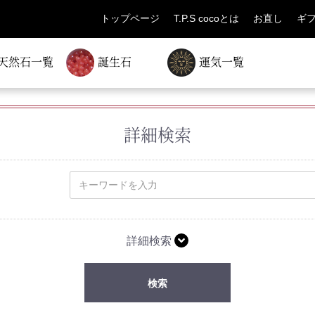
トップページ
T.P.S cocoとは
お直し
ギ
天然石一覧
誕生石
運気一覧
詳細検索
詳細検索
検索