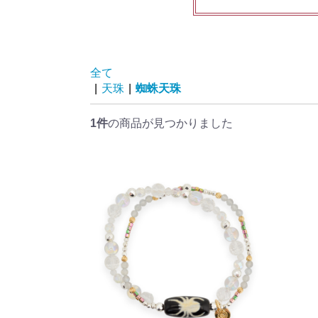
全て
|
天珠
|
蜘蛛天珠
1件
の商品が見つかりました