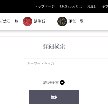
トップページ
T.P.S cocoとは
お直し
ギ
天然石一覧
誕生石
運気一覧
詳細検索
詳細検索
検索